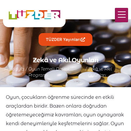
TÜZDER Yayınları
Zekâ ve Akıl Oyunları
Anasayfa
/
Oyun Temelli Destek
/
Zekâ ve Akıl
Programı
Oyunları
Oyun, çocukların öğrenme sürecinde en etkili
araçlardan biridir. Bazen onlara doğrudan
öğretemeyeceğimiz kavramları, oyun oynayarak
kendi deneyimleriyle keşfetmelerini sağlar. Oyun