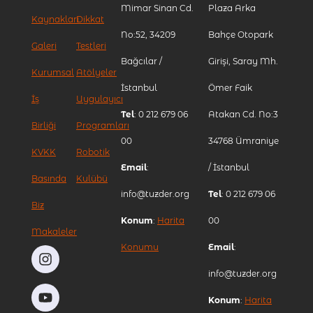
Mimar Sinan Cd.
Plaza Arka
Kaynakları
Dikkat
No:52, 34209
Bahçe Otopark
Galeri
Testleri
Bağcılar /
Girişi, Saray Mh.
Kurumsal
Atölyeler
İstanbul
Ömer Faik
İş
Uygulayıcı
Tel
: 0 212 679 06
Atakan Cd. No:3
Birliği
Programları
00
34768 Ümraniye
KVKK
Robotik
Email
:
/ İstanbul
Basında
Kulübü
info@tuzder.org
Tel
: 0 212 679 06
Biz
Konum
:
Harita
00
Makaleler
Konumu
Email
:
info@tuzder.org
Konum
:
Harita