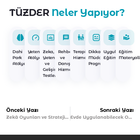
TÜZDER
Neler Yapıyor?
Dahi
Yetenek
Zeka,
Rehberlik
Terapi
Dikkat
Uygulayıcı
Eğitim
Park
Atölyeleri
Yetenek
ve
Hizmetleri
Müdahale
Eğitimleri
Materyall
Atölyeleri
ve
Danışmanlık
Programları
Gelişim
Hizmetleri
Testleri
Önceki Yazı
Sonraki Yazı
Zekâ Oyunları ve Stratejik Düşünme
Evde Uygulanabilecek Oyun Temelli Destekler Nelerdir?