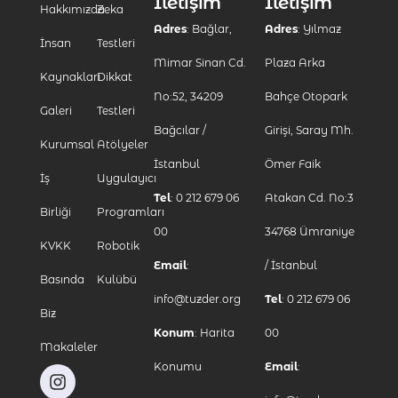
İletişim
İletişim
Hakkımızda
Zeka
Adres
: Bağlar,
Adres
: Yılmaz
İnsan
Testleri
Mimar Sinan Cd.
Plaza Arka
Kaynakları
Dikkat
No:52, 34209
Bahçe Otopark
Galeri
Testleri
Bağcılar /
Girişi, Saray Mh.
Kurumsal
Atölyeler
İstanbul
Ömer Faik
İş
Uygulayıcı
Tel
: 0 212 679 06
Atakan Cd. No:3
Birliği
Programları
00
34768 Ümraniye
KVKK
Robotik
Email
:
/ İstanbul
Basında
Kulübü
info@tuzder.org
Tel
: 0 212 679 06
Biz
Konum
:
Harita
00
Makaleler
Konumu
Email
: