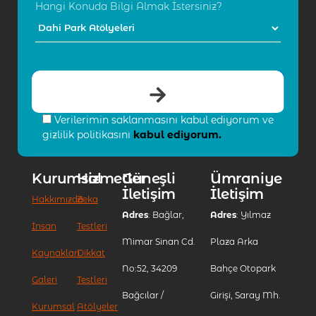
Hangi Konuda Bilgi Almak İstersiniz?
Verilerimin saklanmasını kabul ediyorum ve
gizlilik politikasını
kabul ediyorum.
Kurumsal
Hizmetler
Güneşli
Ümraniye
İletişim
İletişim
Hakkımızda
Zeka
Adres
: Bağlar,
Adres
: Yılmaz
İnsan
Testleri
Mimar Sinan Cd.
Plaza Arka
Kaynakları
Dikkat
No:52, 34209
Bahçe Otopark
Galeri
Testleri
Bağcılar /
Girişi, Saray Mh.
Kurumsal
Atölyeler