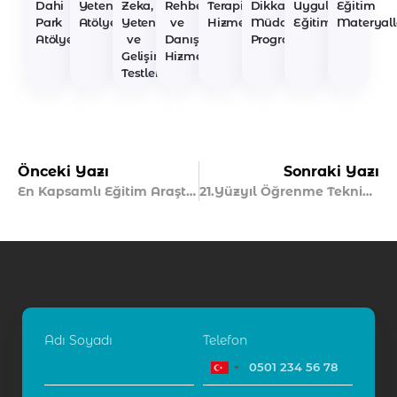
Dahi
Yetenek
Zeka,
Rehberlik
Terapi
Dikkat
Uygulayıcı
Eğitim
Park
Atölyeleri
Yetenek
ve
Hizmetleri
Müdahale
Eğitimleri
Materyall
Atölyeleri
ve
Danışmanlık
Programları
Gelişim
Hizmetleri
Testleri
Önceki Yazı
Sonraki Yazı
En Kapsamlı Eğitim Araştırması Pısa’da Ne Durumdayız?
21.Yüzyıl Öğrenme Tekniği Zihin Haritaları
Adı Soyadı
Telefon