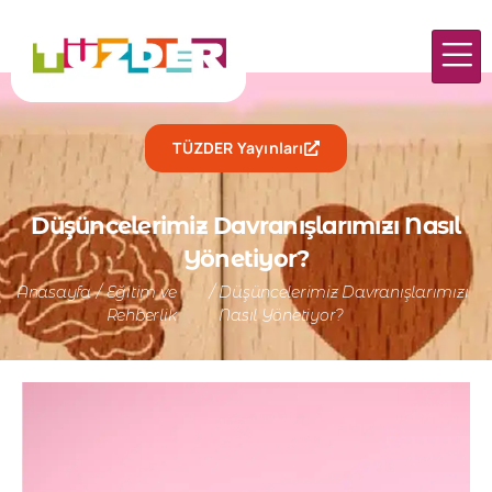
TÜZDER Yayınları
Düşüncelerimiz Davranışlarımızı Nasıl
Yönetiyor?
Anasayfa
/
Eğitim ve
/
Düşüncelerimiz Davranışlarımızı
Rehberlik
Nasıl Yönetiyor?