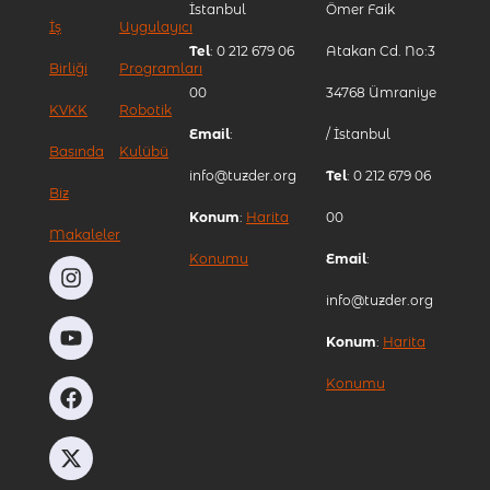
İstanbul
Ömer Faik
İş
Uygulayıcı
Tel
: 0 212 679 06
Atakan Cd. No:3
Birliği
Programları
00
34768 Ümraniye
KVKK
Robotik
Email
:
/ İstanbul
Basında
Kulübü
info@tuzder.org
Tel
: 0 212 679 06
Biz
Konum
:
Harita
00
Makaleler
Konumu
Email
:
info@tuzder.org
Konum
:
Harita
Konumu