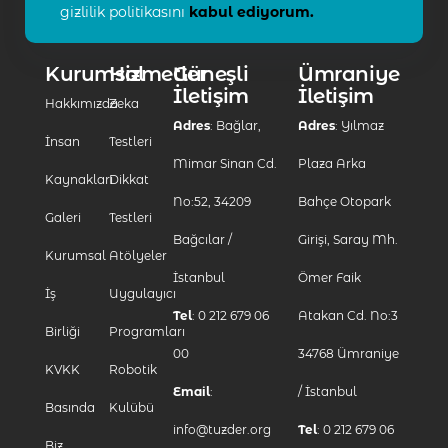
gizlilik politikasını
kabul ediyorum.
Kurumsal
Hizmetler
Güneşli
Ümraniye
İletişim
İletişim
Hakkımızda
Zeka
Adres
: Bağlar,
Adres
: Yılmaz
İnsan
Testleri
Mimar Sinan Cd.
Plaza Arka
Kaynakları
Dikkat
No:52, 34209
Bahçe Otopark
Galeri
Testleri
Bağcılar /
Girişi, Saray Mh.
Kurumsal
Atölyeler
İstanbul
Ömer Faik
İş
Uygulayıcı
Tel
: 0 212 679 06
Atakan Cd. No:3
Birliği
Programları
00
34768 Ümraniye
KVKK
Robotik
Email
:
/ İstanbul
Basında
Kulübü
info@tuzder.org
Tel
: 0 212 679 06
Biz