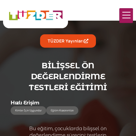
TÜZDER Yayınları
BİLİŞSEL ÖN
DEĞERLENDİRME
TESTLERİ EĞİTİMİ
Hızlı Erişim
Kimler İçin Uygundur
Eğitim Kazanımları
Bu eğitim, çocuklarda bilişsel ön
değerlendirme sürecini; testlerin