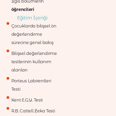
İlgili bölümlerin
öğrencileri
Eğitim İçeriği
Çocuklarda bilişsel ön
değerlendirme
sürecine genel bakış
Bilişsel değerlendirme
testlerinin kullanım
alanları
Porteus Labirentleri
Testi
Kent E.G.Y. Testi
R.B. Cattell Zeka Testi