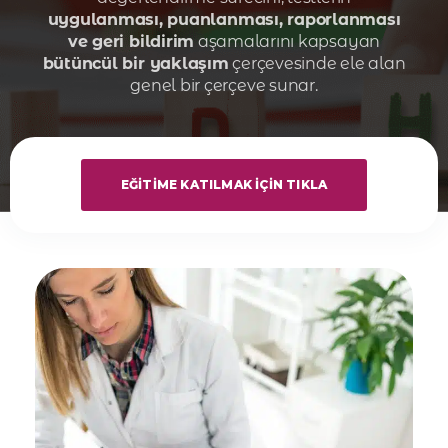
uygulanması, puanlanması, raporlanması
ve geri bildirim
aşamalarını kapsayan
bütüncül bir yaklaşım
çerçevesinde ele alan
genel bir çerçeve sunar.
EĞITIME KATILMAK İÇIN TIKLA