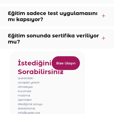
Eğitim sadece test uygulamasını
mı kapsıyor?
Eğitim sonunda sertifika veriliyor
mu?
İstediğinizi
Bize Ulaşın
Sorabilirsiniz
Yukarıdaki
cevaplar yeterli
olmadıysa
kurumsal
mailimiz
üzerinden
dilediğiniz soruyu
iletebilirsiniz.
info@tuzder.org