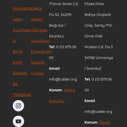
Mimar Sinan Cd.
Plaza Arka
Kaynakları
Dikkat
No:52, 34209
Bahçe Otopark
Galeri
Testleri
Bağcılar /
Girişi, Saray Mh.
Kurumsal
Atölyeler
İstanbul
Ömer Faik
İş
Uygulayıcı
Tel
: 0 212 679 06
Atakan Cd. No:3
Birliği
Programları
00
34768 Ümraniye
KVKK
Robotik
Email
:
/ İstanbul
Basında
Kulübü
info@tuzder.org
Tel
: 0 212 679 06
Biz
Konum
:
Harita
00
Makaleler
Konumu
Email
:
info@tuzder.org
Konum
:
Harita