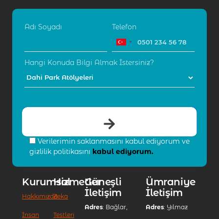
Adı Soyadı
Telefon
Hangi Konuda Bilgi Almak İstersiniz?
Verilerimin saklanmasını kabul ediyorum ve
gizlilik politikasını
kabul ediyorum.
Kurumsal
Hizmetler
Güneşli
Ümraniye
İletişim
İletişim
Hakkımızda
Zeka
Adres
: Bağlar,
Adres
: Yılmaz
İnsan
Testleri