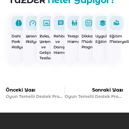
TÜZDER
Neler Yapıyor?
Dahi
Yetenek
Zeka,
Rehberlik
Terapi
Dikkat
Uygulayıcı
Eğitim
Park
Atölyeleri
Yetenek
ve
Hizmetleri
Müdahale
Eğitimleri
Materyall
Atölyeleri
ve
Danışmanlık
Programları
Gelişim
Hizmetleri
Testleri
Önceki Yazı
Sonraki Yazı
Oyun Temelli Destek Programıne Ne Zaman Başlanmalı?
Oyun Temelli Destek Programınin Süreci ve Süresi