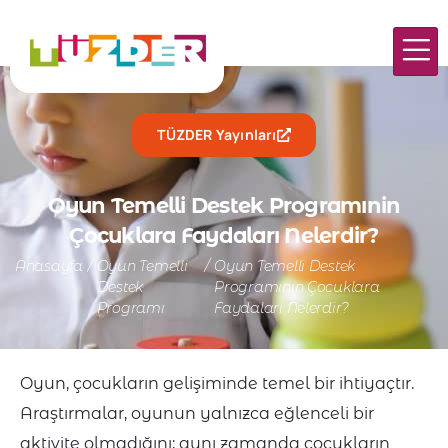
TÜZDER Yayınları
Oyun Temelli Destek Programınin
Çocuklara Faydaları Nelerdir?
Anasayfa
/
Oyun Temelli
/
Oyun Temelli Destek
Destek
Programınin Çocuklara
Programı
Faydaları Nelerdir?
Oyun, çocukların gelişiminde temel bir ihtiyaçtır.
Araştırmalar, oyunun yalnızca eğlenceli bir
aktivite olmadığını; aynı zamanda çocukların