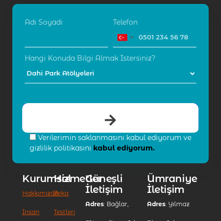
Adı Soyadı
Telefon
Hangi Konuda Bilgi Almak İstersiniz?
Verilerimin saklanmasını kabul ediyorum ve
gizlilik politikasını
kabul ediyorum.
Kurumsal
Hizmetler
Güneşli
Ümraniye
İletişim
İletişim
Hakkımızda
Zeka
Adres
: Bağlar,
Adres
: Yılmaz
İnsan
Testleri