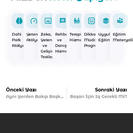
Dahi
Yetenek
Zeka,
Rehberlik
Terapi
Dikkat
Uygulayıcı
Eğitim
Park
Atölyeleri
Yetenek
ve
Hizmetleri
Müdahale
Eğitimleri
Materyall
Atölyeleri
ve
Danışmanlık
Programları
Gelişim
Hizmetleri
Testleri
Önceki Yazı
Sonraki Yazı
Aynı Yerden Bakıp Başka Şeyler Görebilmek
Başarı İçin Iq Gerekli Mi?