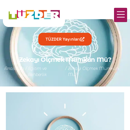
TÜZDER Yayınları
Zekayı Ölçmek Mümkün Mü?
Anasayfa
/
Eğitim ve
/
Zekayı Ölçmek Mümkün
Rehberlik
Mü?