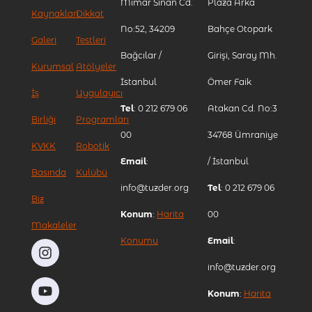
Mimar Sinan Cd.
Plaza Arka
Kaynakları
Dikkat
No:52, 34209
Bahçe Otopark
Galeri
Testleri
Bağcılar /
Girişi, Saray Mh.
Kurumsal
Atölyeler
İstanbul
Ömer Faik
İş
Uygulayıcı
Tel
: 0 212 679 06
Atakan Cd. No:3
Birliği
Programları
00
34768 Ümraniye
KVKK
Robotik
Email
:
/ İstanbul
Basında
Kulübü
info@tuzder.org
Tel
: 0 212 679 06
Biz
Konum
:
Harita
00
Makaleler
Konumu
Email
:
info@tuzder.org
Konum
:
Harita