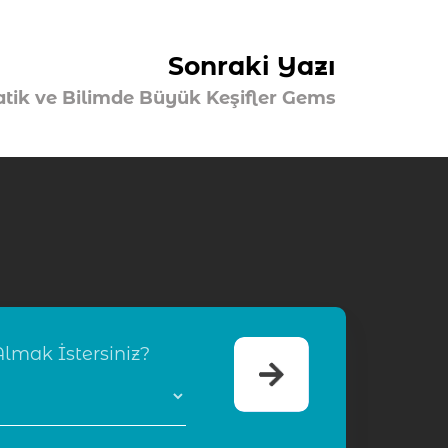
Sonraki Yazı
ik ve Bilimde Büyük Keşifler Gems
lmak İstersiniz?