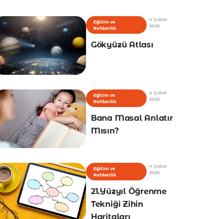
4 Şubat
Eğitim ve
2026
Rehberlik
Gökyüzü Atlası
4 Şubat
Eğitim ve
2026
Rehberlik
Bana Masal Anlatır
Mısın?
4 Şubat
Eğitim ve
2026
Rehberlik
21.Yüzyıl Öğrenme
Tekniği Zihin
Haritaları