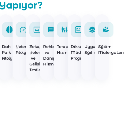
Yapıyor?
Dahi
Yetenek
Zeka,
Rehberlik
Terapi
Dikkat
Uygulayıcı
Eğitim
Park
Atölyeleri
Yetenek
ve
Hizmetleri
Müdahale
Eğitimleri
Materyalleri
Atölyeleri
ve
Danışmanlık
Programları
Gelişim
Hizmetleri
Testleri