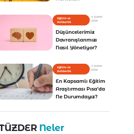
4 Şubat
Eğitim ve
2026
Rehberlik
Düşüncelerimiz
Davranışlarımızı
Nasıl Yönetiyor?
4 Şubat
Eğitim ve
2026
Rehberlik
En Kapsamlı Eğitim
Araştırması Pısa’da
Ne Durumdayız?
TÜZDER
Neler