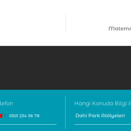
Matemat
lefon
Hangi Konuda Bilgi A