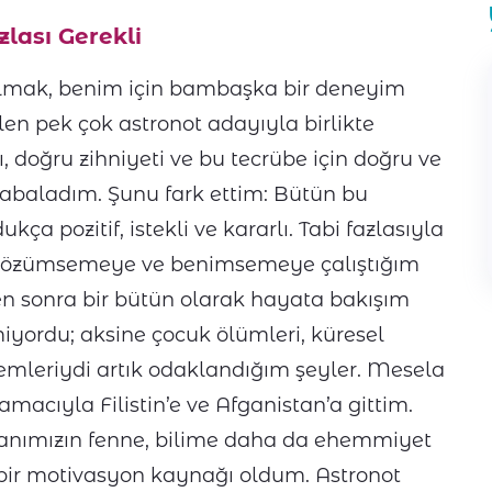
lası Gerekli
 olmak, benim için bambaşka bir deneyim
en pek çok astronot adayıyla birlikte
 doğru zihniyeti ve bu tecrübe için doğru ve
çabaladım. Şunu fark ettim: Bütün bu
kça pozitif, istekli ve kararlı. Tabi fazlasıyla
için özümsemeye ve benimsemeye çalıştığım
en sonra bir bütün olarak hayata bakışım
rmiyordu; aksine çocuk ölümleri, küresel
blemleriydi artık odaklandığım şeyler. Mesela
acıyla Filistin’e ve Afganistan’a gittim.
sanımızın fenne, bilime daha da ehemmiyet
 bir motivasyon kaynağı oldum. Astronot