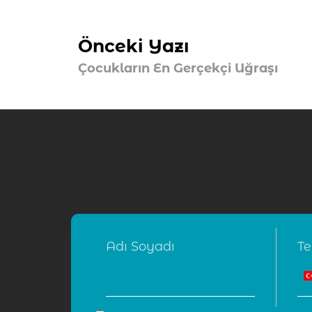
Önceki Yazı
Çocukların En Gerçekçi Uğraşı
Adı Soyadı
Te