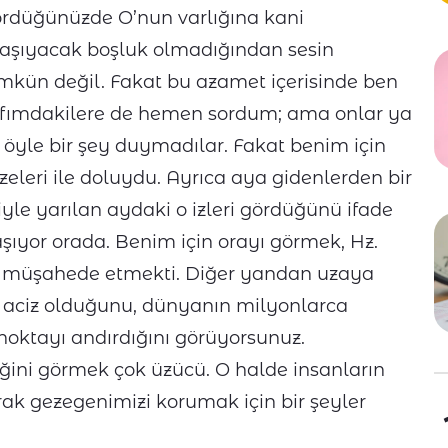
i gördüğünüzde O’nun varlığına kani
 taşıyacak boşluk olmadığından sesin
kün değil. Fakat bu azamet içerisinde ben
afımdakilere de hemen sordum; ama onlar ya
 öyle bir şey duymadılar. Fakat benim için
zeleri ile doluydu. Ayrıca aya gidenlerden bir
le yarılan aydaki o izleri gördüğünü ifade
yaşıyor orada. Benim için orayı görmek, Hz.
zat müşahede etmekti. Diğer yandan uzaya
r aciz olduğunu, dünyanın milyonlarca
noktayı andırdığını görüyorsunuz.
tiğini görmek çok üzücü. O halde insanların
arak gezegenimizi korumak için bir şeyler