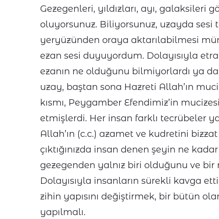
Gezegenleri, yıldızları, ayı, galaksiler
oluyorsunuz. Biliyorsunuz, uzayda sesi
yeryüzünden oraya aktarılabilmesi müm
ezan sesi duyuyordum. Dolayısıyla etr
ezanın ne olduğunu bilmiyorlardı ya da
uzay, baştan sona Hazreti Allah’ın muci
kısmı, Peygamber Efendimiz’in mucizesiy
etmişlerdi. Her insan farklı tecrübeler 
Allah’ın (c.c.) azamet ve kudretini biz
çıktığınızda insan denen şeyin ne kada
gezegenden yalnız biri olduğunu ve bir 
Dolayısıyla insanların sürekli kavga et
zihin yapısını değiştirmek, bir bütün ol
yapılmalı.