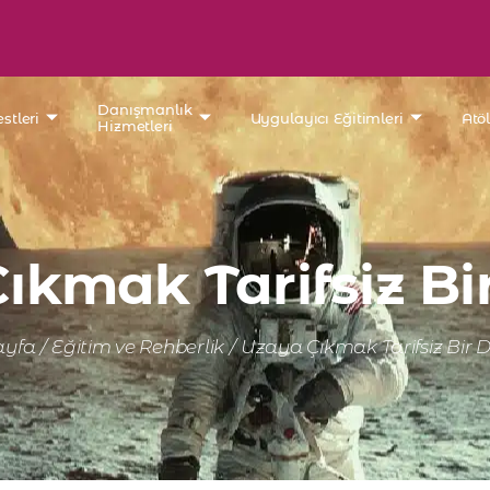
Danışmanlık
stleri
Uygulayıcı Eğitimleri
Atö
Hizmetleri
ıkmak Tarifsiz Bi
ayfa
/
Eğitim ve Rehberlik
/
Uzaya Çıkmak Tarifsiz Bir 