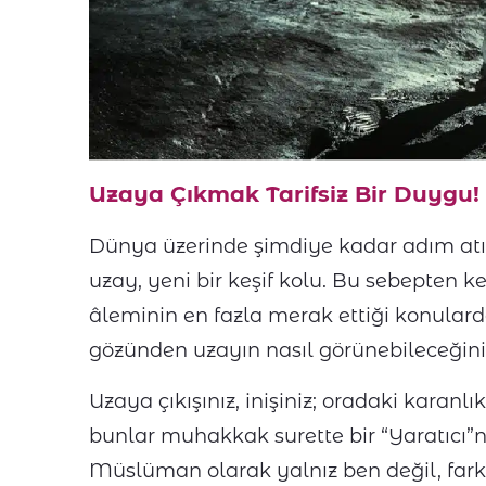
Uzaya Çıkmak Tarifsiz Bir Duygu!
Dünya üzerinde şimdiye kadar adım atı
uzay, yeni bir keşif kolu. Bu sebepten k
âleminin en fazla merak ettiği konularda
gözünden uzayın nasıl görünebileceği
Uzaya çıkışınız, inişiniz; oradaki karanl
bunlar muhakkak surette bir “Yaratıcı”nın
Müslüman olarak yalnız ben değil, farklı