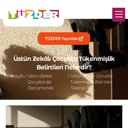
TÜZDER Yayınları
Üstün Zekâlı Çocukta Tükenmişlik
Belirtileri Nelerdir?
Anasayfa
/
Üstün Zekalı
/
Üstün Zekâlı Çocukta
Çocuklarda
Tükenmişlik Belirtileri
Danışmanlık
Nelerdir?