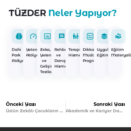
TÜZDER
Neler Yapıyor?
Dahi
Yetenek
Zeka,
Rehberlik
Terapi
Dikkat
Uygulayıcı
Eğitim
Park
Atölyeleri
Yetenek
ve
Hizmetleri
Müdahale
Eğitimleri
Materyall
Atölyeleri
ve
Danışmanlık
Programları
Gelişim
Hizmetleri
Testleri
Önceki Yazı
Sonraki Yazı
Üstün Zekâlı Çocukların Kardeş Dinamikleri Nasıl Etkilenir?
Akademik ve Kariyer Danışmanlığı Nedir?