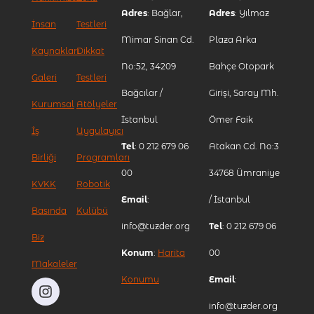
Adres
: Bağlar,
Adres
: Yılmaz
İnsan
Testleri
Mimar Sinan Cd.
Plaza Arka
Kaynakları
Dikkat
No:52, 34209
Bahçe Otopark
Galeri
Testleri
Bağcılar /
Girişi, Saray Mh.
Kurumsal
Atölyeler
İstanbul
Ömer Faik
İş
Uygulayıcı
Tel
: 0 212 679 06
Atakan Cd. No:3
Birliği
Programları
00
34768 Ümraniye
KVKK
Robotik
Email
:
/ İstanbul
Basında
Kulübü
info@tuzder.org
Tel
: 0 212 679 06
Biz
Konum
:
Harita
00
Makaleler
Konumu
Email
:
info@tuzder.org