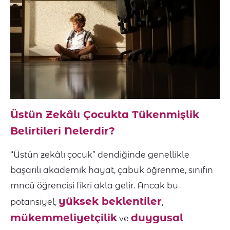
Üstün Zekâlı Çocukta Tükenmişlik
Belirtileri Nelerdir?
“Üstün zekâlı çocuk” dendiğinde genellikle
başarılı akademik hayat, çabuk öğrenme, sınıfın
mncü öğrencisi fikri akla gelir. Ancak bu
yüksek beklentiler
potansiyel,
,
mükemmeliyetçilik
duygusal
ve