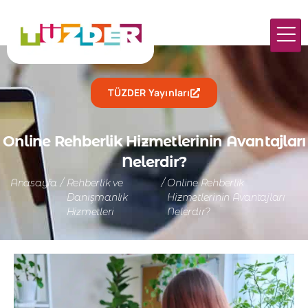
TÜZDER Yayınları
Online Rehberlik Hizmetlerinin Avantajları
Nelerdir?
Anasayfa
/
Rehberlik ve
/
Online Rehberlik
Danışmanlık
Hizmetlerinin Avantajları
Hizmetleri
Nelerdir?