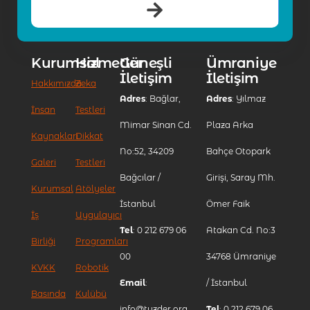
Kurumsal
Hizmetler
Güneşli
Ümraniye
İletişim
İletişim
Hakkımızda
Zeka
Adres
: Bağlar,
Adres
: Yılmaz
İnsan
Testleri
Mimar Sinan Cd.
Plaza Arka
Kaynakları
Dikkat
No:52, 34209
Bahçe Otopark
Galeri
Testleri
Bağcılar /
Girişi, Saray Mh.
Kurumsal
Atölyeler
İstanbul
Ömer Faik
İş
Uygulayıcı
Tel
: 0 212 679 06
Atakan Cd. No:3
Birliği
Programları
00
34768 Ümraniye
KVKK
Robotik
Email
:
/ İstanbul
Basında
Kulübü
info@tuzder.org
Tel
: 0 212 679 06