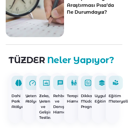
Araştırması Pısa’da
Ne Durumdayız?
TÜZDER
Neler Yapıyor?
Dahi
Yetenek
Zeka,
Rehberlik
Terapi
Dikkat
Uygulayıcı
Eğitim
Park
Atölyeleri
Yetenek
ve
Hizmetleri
Müdahale
Eğitimleri
Materyall
Atölyeleri
ve
Danışmanlık
Programları
Gelişim
Hizmetleri
Testleri