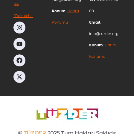
Biz
Konum
:
Harita
00
Makaleler
Konumu
Email
:
info@tuzder.org
Konum
:
Harita
Konumu
©
TÜZDER
2025 Tüm Hakları Saklıdır