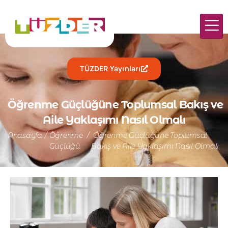
TÜZDER Yayınları
Öğrenme Güçlüğüne Toplumsal Bakış ve
Aile Yaklaşımı Nasıl Olmalı
Anasayfa
/
Öğrenme
/
Öğrenme Güçlüğüne Toplumsal
Güçlüğü
Bakış ve Aile Yaklaşımı Nasıl Olmalı