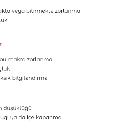
kta veya bitirmekte zorlanma
lük
r
e bulmakta zorlanma
çlük
ksik bilgilendirme
en düşüklüğü
aygı ya da içe kapanma