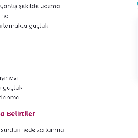
 yanlış şekilde yazma
ama
parlamakta güçlük
rışması
a güçlük
orlanma
 Belirtiler
 sürdürmede zorlanma