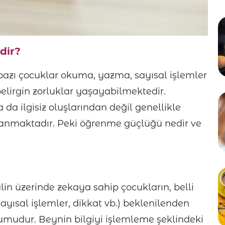
dir?
t bazı çocuklar okuma, yazma, sayısal işlemler
belirgin zorluklar yaşayabilmektedir.
a ilgisiz oluşlarından değil genellikle
lanmaktadır. Peki öğrenme güçlüğü nedir ve
n üzerinde zekaya sahip çocukların, belli
ısal işlemler, dikkat vb.) beklenilenden
umudur. Beynin bilgiyi işlemleme şeklindeki