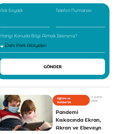
Adı Soyadı
Telefon Numarası
Hangi Konuda Bilgi Almak İstersiniz?
GÖNDER
4 Şubat
Eğitim ve
2026
Rehberlik
Pandemi
Kıskacında Ekran,
Akran ve Ebeveyn