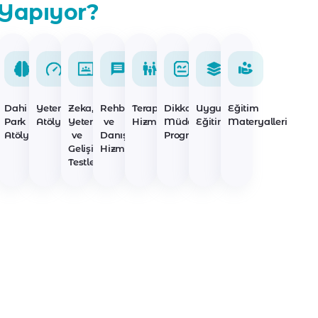
Yapıyor?
Dahi
Yetenek
Zeka,
Rehberlik
Terapi
Dikkat
Uygulayıcı
Eğitim
Park
Atölyeleri
Yetenek
ve
Hizmetleri
Müdahale
Eğitimleri
Materyalleri
Atölyeleri
ve
Danışmanlık
Programları
Gelişim
Hizmetleri
Testleri