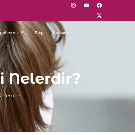
lyelerimiz
Blog
İletişim
i Nelerdir?
elerdir?