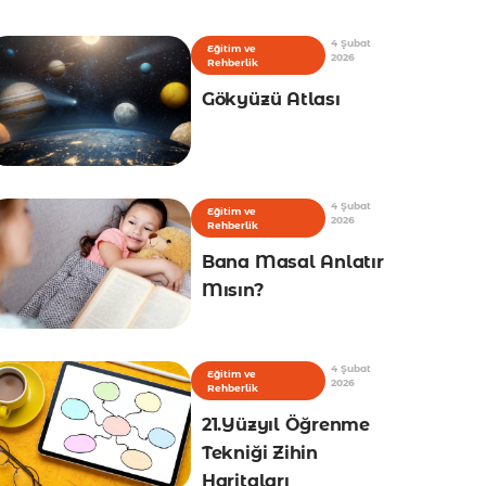
4 Şubat
Eğitim ve
2026
Rehberlik
Gökyüzü Atlası
4 Şubat
Eğitim ve
2026
Rehberlik
Bana Masal Anlatır
Mısın?
4 Şubat
Eğitim ve
2026
Rehberlik
21.Yüzyıl Öğrenme
Tekniği Zihin
Haritaları