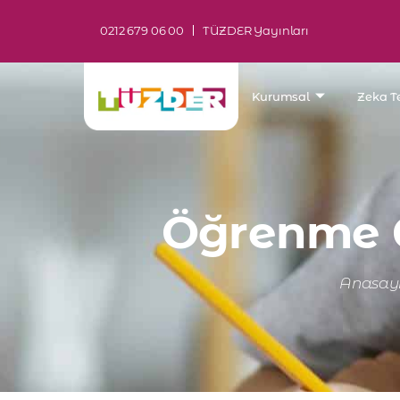
0212 679 06 00
TÜZDER Yayınları
Kurumsal
Zeka Te
Öğrenme Gü
Anasay