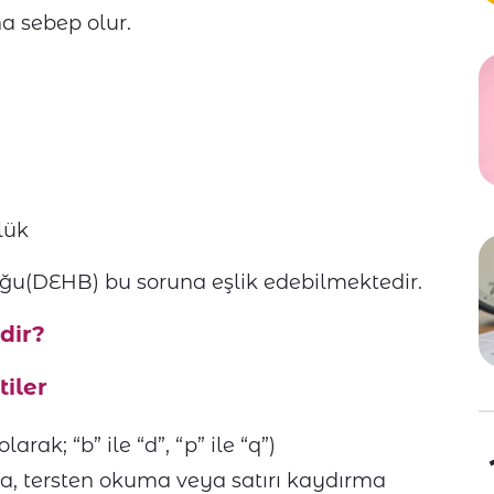
a sebep olur.
a
lük
luğu(DEHB) bu soruna eşlik edebilmektedir.
dir?
iler
arak; “b” ile “d”, “p” ile “q”)
, tersten okuma veya satırı kaydırma