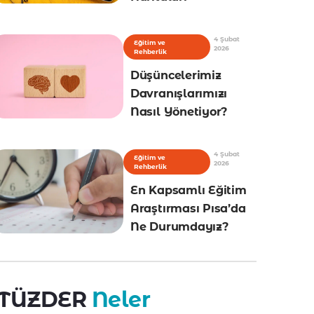
4 Şubat
Eğitim ve
2026
Rehberlik
Düşüncelerimiz
Davranışlarımızı
Nasıl Yönetiyor?
4 Şubat
Eğitim ve
2026
Rehberlik
En Kapsamlı Eğitim
Araştırması Pısa’da
Ne Durumdayız?
TÜZDER
Neler