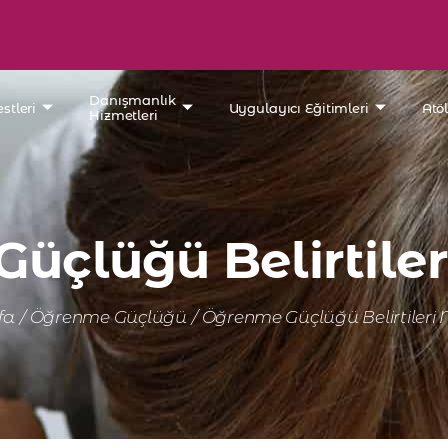
Danışmanlık
stleri
Uygulayıcı Eğitimleri
Atö
Hizmetleri
çlüğü Belirtiler
fa
/
Öğrenme Güçlüğü
/
Öğrenme Güçlüğü Belirtileri N