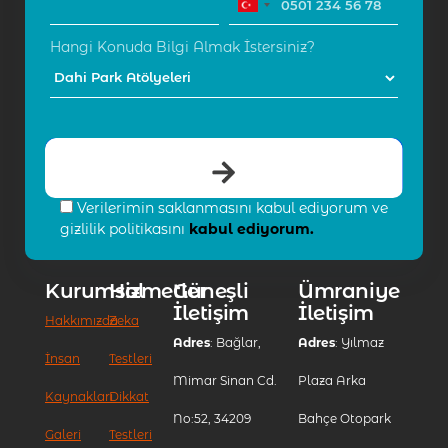
Hangi Konuda Bilgi Almak İstersiniz?
Verilerimin saklanmasını kabul ediyorum ve
gizlilik politikasını
kabul ediyorum.
Kurumsal
Hizmetler
Güneşli
Ümraniye
İletişim
İletişim
Hakkımızda
Zeka
Adres
: Bağlar,
Adres
: Yılmaz
İnsan
Testleri
Mimar Sinan Cd.
Plaza Arka
Kaynakları
Dikkat
No:52, 34209
Bahçe Otopark
Galeri
Testleri