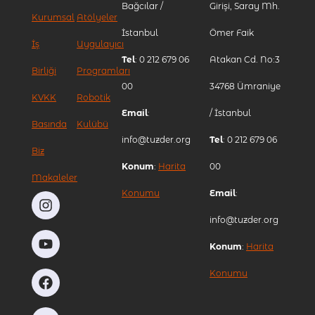
Bağcılar /
Girişi, Saray Mh.
Kurumsal
Atölyeler
İstanbul
Ömer Faik
İş
Uygulayıcı
Tel
: 0 212 679 06
Atakan Cd. No:3
Birliği
Programları
00
34768 Ümraniye
KVKK
Robotik
Email
:
/ İstanbul
Basında
Kulübü
info@tuzder.org
Tel
: 0 212 679 06
Biz
Konum
:
Harita
00
Makaleler
Konumu
Email
:
info@tuzder.org
Konum
:
Harita
Konumu