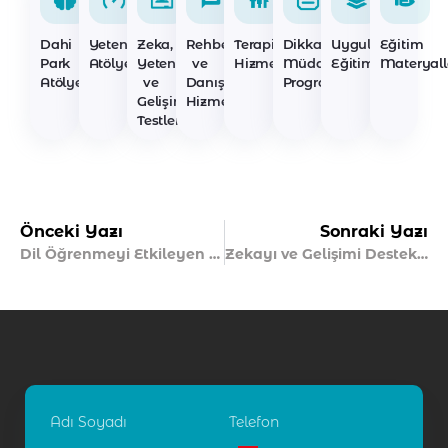
Dahi
Yetenek
Zeka,
Rehberlik
Terapi
Dikkat
Uygulayıcı
Eğitim
Park
Atölyeleri
Yetenek
ve
Hizmetleri
Müdahale
Eğitimleri
Materyall
Atölyeleri
ve
Danışmanlık
Programları
Gelişim
Hizmetleri
Testleri
Önceki Yazı
Sonraki Yazı
Dil Öğrenmeyi Etkileyen Faktörler Nelerdir?
Zekayı ve Gelişimi Destekleyen Gıdalar
Adı Soyadı
Telefon