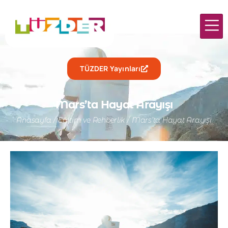
TÜZDER Yayınları
Mars’ta Hayat Arayışı
Anasayfa
/
Eğitim ve Rehberlik
/
Mars’ta Hayat Arayışı