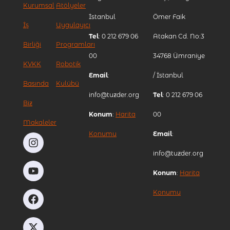
Kurumsal
Atölyeler
İstanbul
Ömer Faik
İş
Uygulayıcı
Tel
: 0 212 679 06
Atakan Cd. No:3
Birliği
Programları
00
34768 Ümraniye
KVKK
Robotik
Email
:
/ İstanbul
Basında
Kulübü
info@tuzder.org
Tel
: 0 212 679 06
Biz
Konum
:
Harita
00
Makaleler
Konumu
Email
:
info@tuzder.org
Konum
:
Harita
Konumu