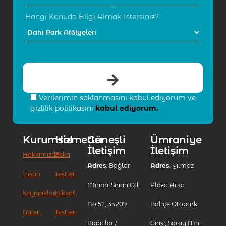
Hangi Konuda Bilgi Almak İstersiniz?
Verilerimin saklanmasını kabul ediyorum ve
gizlilik politikasını
kabul ediyorum.
Kurumsal
Hizmetler
Güneşli
Ümraniye
İletişim
İletişim
Hakkımızda
Zeka
Adres
: Bağlar,
Adres
: Yılmaz
İnsan
Testleri
Mimar Sinan Cd.
Plaza Arka
Kaynakları
Dikkat
No:52, 34209
Bahçe Otopark
Galeri
Testleri
Bağcılar /
Girişi, Saray Mh.