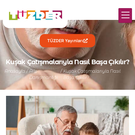
TÜZDER Yayınları
Kuşak Çatışmalarıyla Nasıl Başa Çıkılır?
Anasayfa
/
Aile
/
Kuşak Çatışmalarıyla Nasıl
Danışmanlığı
Başa Çıkılır?