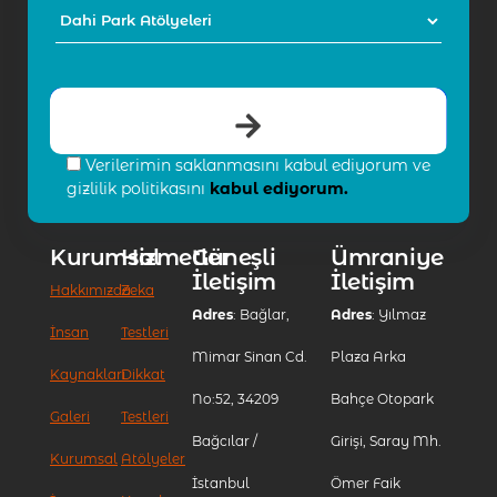
Verilerimin saklanmasını kabul ediyorum ve
gizlilik politikasını
kabul ediyorum.
Kurumsal
Hizmetler
Güneşli
Ümraniye
İletişim
İletişim
Hakkımızda
Zeka
Adres
: Bağlar,
Adres
: Yılmaz
İnsan
Testleri
Mimar Sinan Cd.
Plaza Arka
Kaynakları
Dikkat
No:52, 34209
Bahçe Otopark
Galeri
Testleri
Bağcılar /
Girişi, Saray Mh.
Kurumsal
Atölyeler
İstanbul
Ömer Faik