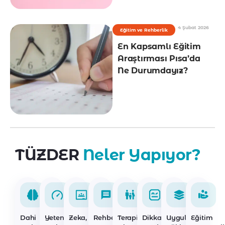
4 Şubat 2026
Eğitim ve Rehberlik
En Kapsamlı Eğitim
Araştırması Pısa’da
Ne Durumdayız?
TÜZDER
Neler Yapıyor?
Dahi
Yetenek
Zeka,
Rehberlik
Terapi
Dikkat
Uygulayıcı
Eğitim