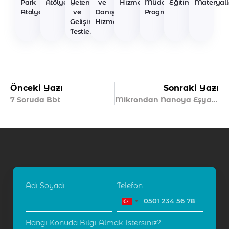
Park
Atölyeleri
Yetenek
ve
Hizmetleri
Müdahale
Eğitimleri
Materyall
Atölyeleri
ve
Danışmanlık
Programları
Gelişim
Hizmetleri
Testleri
Önceki Yazı
Sonraki Yazı
7 Soruda Bbt
Mikrondan Nanoya Eşyanın Tabiatı
Adı Soyadı
Telefon
Hangi Konuda Bilgi Almak İstersiniz?