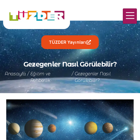
TÜZDER Yayınları
Gezegenler Nasıl Görülebilir?
Anasayfa
/
Eğitim ve
/
Gezegenler Nasıl
Rehberlik
Görülebilir?