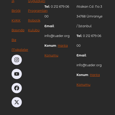
İş
Uygulayıcı
Tel
: 0 212 679 06
Atakan Cd. No:3
Birliği
Programları
00
34768 Ümraniye
KVKK
Robotik
Email
:
/ İstanbul
Basında
Kulübü
info@tuzder.org
Tel
: 0 212 679 06
Biz
Konum
:
Harita
00
Makaleler
Konumu
Email
:
info@tuzder.org
Konum
:
Harita
Konumu