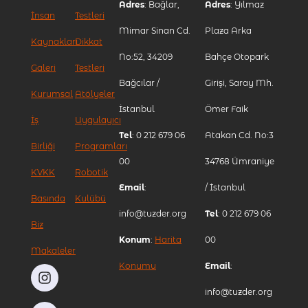
Adres
: Bağlar,
Adres
: Yılmaz
İnsan
Testleri
Mimar Sinan Cd.
Plaza Arka
Kaynakları
Dikkat
No:52, 34209
Bahçe Otopark
Galeri
Testleri
Bağcılar /
Girişi, Saray Mh.
Kurumsal
Atölyeler
İstanbul
Ömer Faik
İş
Uygulayıcı
Tel
: 0 212 679 06
Atakan Cd. No:3
Birliği
Programları
00
34768 Ümraniye
KVKK
Robotik
Email
:
/ İstanbul
Basında
Kulübü
info@tuzder.org
Tel
: 0 212 679 06
Biz
Konum
:
Harita
00
Makaleler
Konumu
Email
:
info@tuzder.org