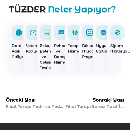
TÜZDER
Neler Yapıyor?
Dahi
Yetenek
Zeka,
Rehberlik
Terapi
Dikkat
Uygulayıcı
Eğitim
Park
Atölyeleri
Yetenek
ve
Hizmetleri
Müdahale
Eğitimleri
Materyall
Atölyeleri
ve
Danışmanlık
Programları
Gelişim
Hizmetleri
Testleri
Önceki Yazı
Sonraki Yazı
Filial Terapi Nedir ve Neden Etkilidir?
Filial Terapi Süreci Nasıl İşler?