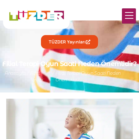
TÜZDER Yayınları
Filial Terapi Oyun Saati Neden Önemlidir?
Anasayfa
/
Filial
/
Filial Terapi Oyun Saati Neden
Terapi
Önemlidir?