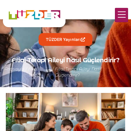
TÜZDER Yayınları
Filial Terapi Aileyi Nasıl Güçlendirir?
Anasayfa
/
Filial
/
Filial Terapi Aileyi Nasıl
Terapi
Güçlendirir?