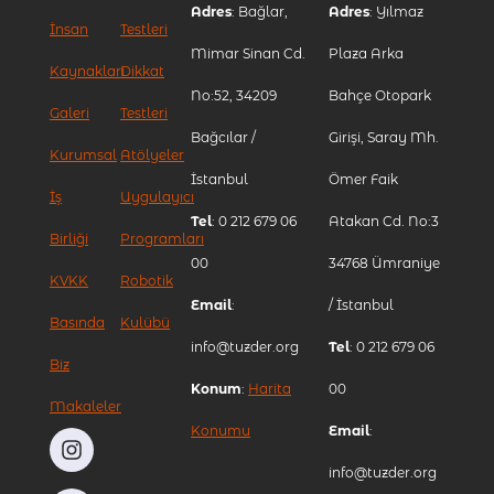
Adres
: Bağlar,
Adres
: Yılmaz
İnsan
Testleri
Mimar Sinan Cd.
Plaza Arka
Kaynakları
Dikkat
No:52, 34209
Bahçe Otopark
Galeri
Testleri
Bağcılar /
Girişi, Saray Mh.
Kurumsal
Atölyeler
İstanbul
Ömer Faik
İş
Uygulayıcı
Tel
: 0 212 679 06
Atakan Cd. No:3
Birliği
Programları
00
34768 Ümraniye
KVKK
Robotik
Email
:
/ İstanbul
Basında
Kulübü
info@tuzder.org
Tel
: 0 212 679 06
Biz
Konum
:
Harita
00
Makaleler
Konumu
Email
:
info@tuzder.org