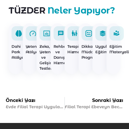
TÜZDER
Neler Yapıyor?
Dahi
Yetenek
Zeka,
Rehberlik
Terapi
Dikkat
Uygulayıcı
Eğitim
Park
Atölyeleri
Yetenek
ve
Hizmetleri
Müdahale
Eğitimleri
Materyall
Atölyeleri
ve
Danışmanlık
Programları
Gelişim
Hizmetleri
Testleri
Önceki Yazı
Sonraki Yazı
Evde Filial Terapi Uygulamak Mümkün mü?
Filial Terapi Ebeveyn Becerilerini Nasıl Geliştirir?