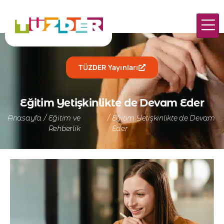
TÜZDER Yayınları
Eğitim Yetişkinlikte de Devam Eder
Anasayfa
/
Eğitim ve
/
Eğitim Yetişkinlikte de Devam
Rehberlik
Eder