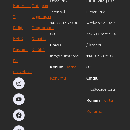
Bağcılar /
Girişi, Saray Mh.
Kurumsal
Atölyeler
İstanbul
Ömer Faik
İş
Uygulayıcı
Tel
: 0 212 679 06
Atakan Cd. No:3
Birliği
Programları
00
34768 Ümraniye
KVKK
Robotik
Email
:
/ İstanbul
Basında
Kulübü
info@tuzder.org
Tel
: 0 212 679 06
Biz
Konum
:
Harita
00
Makaleler
Konumu
Email
:
info@tuzder.org
Konum
:
Harita
Konumu