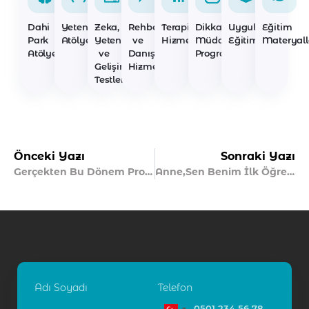
Dahi
Yetenek
Zeka,
Rehberlik
Terapi
Dikkat
Uygulayıcı
Eğitim
Park
Atölyeleri
Yetenek
ve
Hizmetleri
Müdahale
Eğitimleri
Materyall
Atölyeleri
ve
Danışmanlık
Programları
Gelişim
Hizmetleri
Testleri
Önceki Yazı
Sonraki Yazı
Gerçekten Bu Dönem Problem Mi?
Anne,Sen Benim İlk Öğretmenim Misin?
Adı Soyadı
Telefon