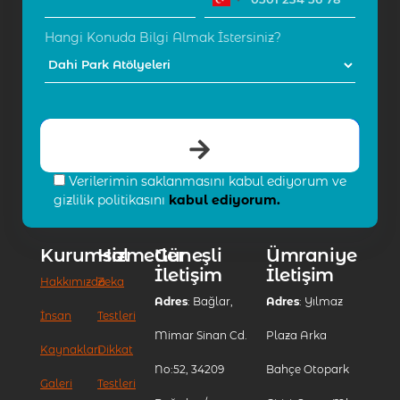
Hangi Konuda Bilgi Almak İstersiniz?
Verilerimin saklanmasını kabul ediyorum ve
gizlilik politikasını
kabul ediyorum.
Kurumsal
Hizmetler
Güneşli
Ümraniye
İletişim
İletişim
Hakkımızda
Zeka
Adres
: Bağlar,
Adres
: Yılmaz
İnsan
Testleri
Mimar Sinan Cd.
Plaza Arka
Kaynakları
Dikkat
No:52, 34209
Bahçe Otopark
Galeri
Testleri