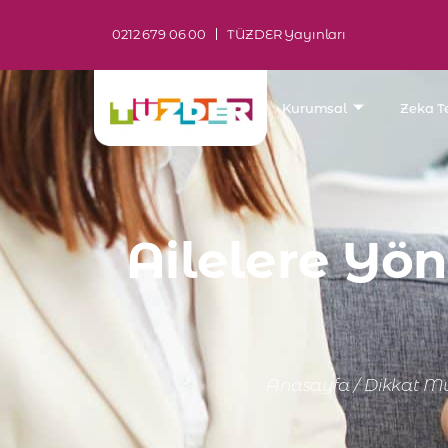
0212 679 06 00
TÜZDER Yayınları
Kurumsal
Zeka Te
Ailelere Yö
Anasayfa
/
Dikkat M