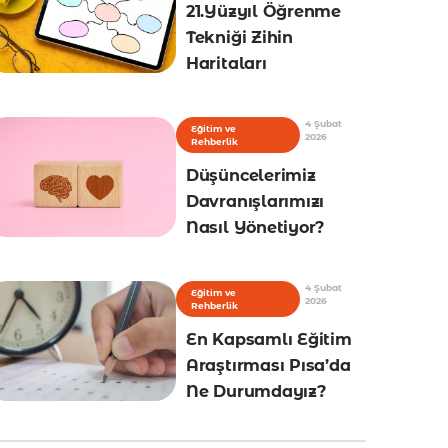
21.Yüzyıl Öğrenme
Tekniği Zihin
Haritaları
4 Şubat
Eğitim ve
2026
Rehberlik
Düşüncelerimiz
Davranışlarımızı
Nasıl Yönetiyor?
4 Şubat
Eğitim ve
2026
Rehberlik
En Kapsamlı Eğitim
Araştırması Pısa’da
Ne Durumdayız?