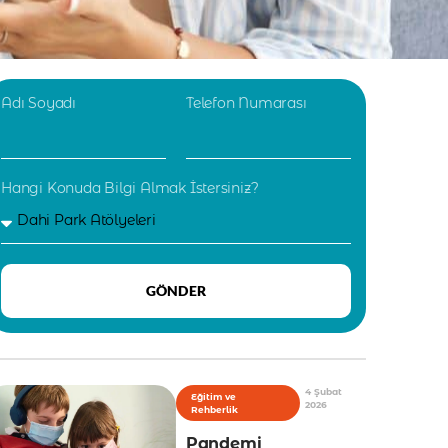
Adı Soyadı
Telefon Numarası
Hangi Konuda Bilgi Almak İstersiniz?
GÖNDER
4 Şubat
Eğitim ve
2026
Rehberlik
Pandemi