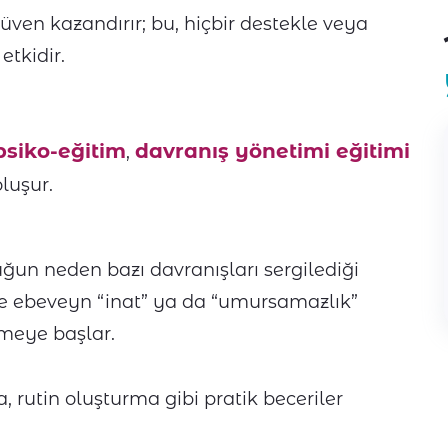
üven kazandırır; bu, hiçbir destekle veya
tkidir.
psiko-eğitim
davranış yönetimi eğitimi
,
luşur.
uğun neden bazı davranışları sergilediği
ece ebeveyn “inat” ya da “umursamazlık”
rmeye başlar.
 rutin oluşturma gibi pratik beceriler