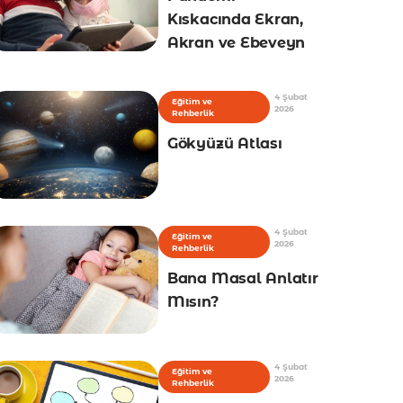
Kıskacında Ekran,
Akran ve Ebeveyn
4 Şubat
Eğitim ve
2026
Rehberlik
Gökyüzü Atlası
4 Şubat
Eğitim ve
2026
Rehberlik
Bana Masal Anlatır
Mısın?
4 Şubat
Eğitim ve
2026
Rehberlik