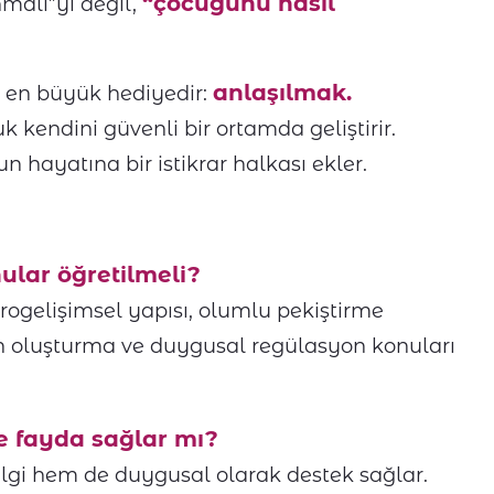
“çocuğunu nasıl
malı”yı değil,
anlaşılmak.
n en büyük hediyedir:
uk kendini güvenli bir ortamda geliştirir.
n hayatına bir istikrar halkası ekler.
ular öğretilmeli?
ogelişimsel yapısı, olumlu pekiştirme
tin oluşturma ve duygusal regülasyon konuları
re fayda sağlar mı?
bilgi hem de duygusal olarak destek sağlar.