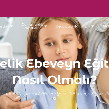
Danışmanlık
stleri
Uygulayıcı Eğitimleri
Atö
Hizmetleri
nelik Ebeveyn Eği
Nasıl Olmalı?
üdahale Programı
/
Ailelere Yönelik Ebeveyn Eğitim 