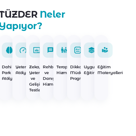
TÜZDER
Neler
Yapıyor?
Dahi
Yetenek
Zeka,
Rehberlik
Terapi
Dikkat
Uygulayıcı
Eğitim
Park
Atölyeleri
Yetenek
ve
Hizmetleri
Müdahale
Eğitimleri
Materyalleri
Atölyeleri
ve
Danışmanlık
Programları
Gelişim
Hizmetleri
Testleri