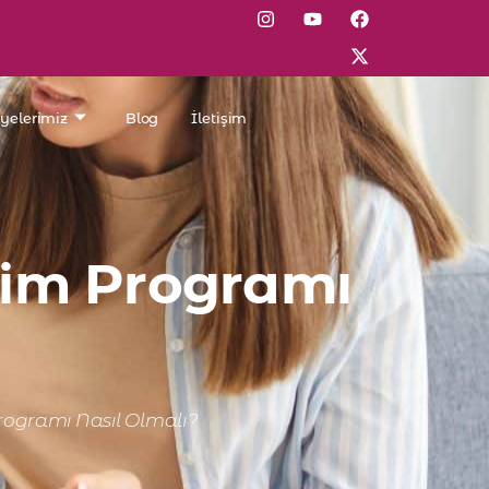
lyelerimiz
Blog
İletişim
tim Programı
Programı Nasıl Olmalı?