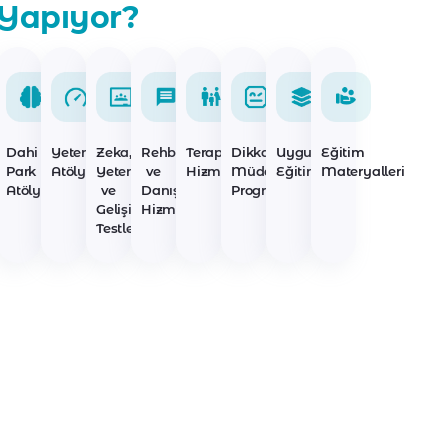
Yapıyor?
Dahi
Yetenek
Zeka,
Rehberlik
Terapi
Dikkat
Uygulayıcı
Eğitim
Park
Atölyeleri
Yetenek
ve
Hizmetleri
Müdahale
Eğitimleri
Materyalleri
Atölyeleri
ve
Danışmanlık
Programları
Gelişim
Hizmetleri
Testleri