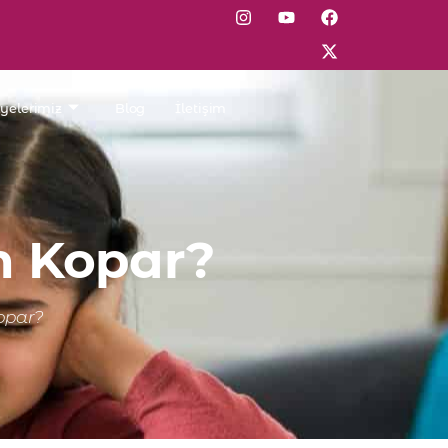
lyelerimiz
Blog
İletişim
en Kopar?
Kopar?