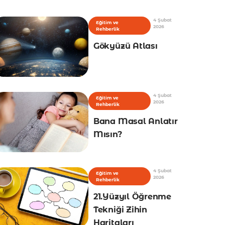
4 Şubat
Eğitim ve
2026
Rehberlik
Gökyüzü Atlası
4 Şubat
Eğitim ve
2026
Rehberlik
Bana Masal Anlatır
Mısın?
4 Şubat
Eğitim ve
2026
Rehberlik
21.Yüzyıl Öğrenme
Tekniği Zihin
Haritaları