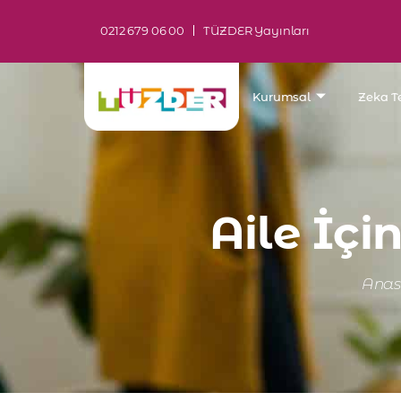
0212 679 06 00
TÜZDER Yayınları
Kurumsal
Zeka Te
Aile İçi
Anas