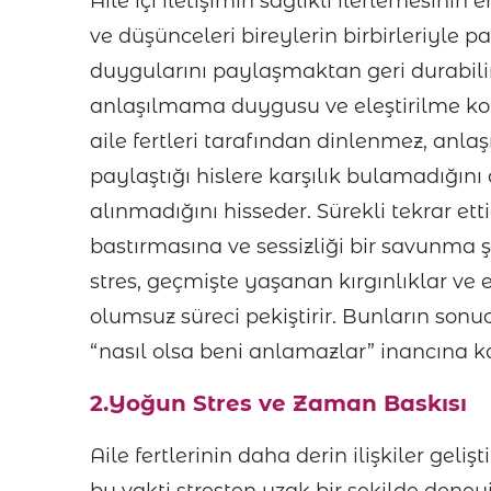
Aile içi iletişimin sağlıklı ilerlemesini
ve düşünceleri bireylerin birbirleriyle 
duygularını paylaşmaktan geri durabili
anlaşılmama duygusu ve eleştirilme kor
aile fertleri tarafından dinlenmez, anlaş
paylaştığı hislere karşılık bulamadığını
alınmadığını hisseder. Sürekli tekrar et
bastırmasına ve sessizliği bir savunma ş
stres, geçmişte yaşanan kırgınlıklar v
olumsuz süreci pekiştirir. Bunların sonu
“nasıl olsa beni anlamazlar” inancına ka
2.Yoğun Stres ve Zaman Baskısı
Aile fertlerinin daha derin ilişkiler geliş