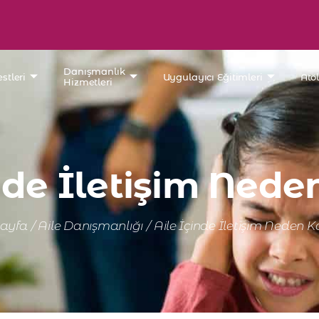
Danışmanlık
stleri
Uygulayıcı Eğitimleri
Atö
Hizmetleri
nde İletişim Ned
ayfa
/
Aile Danışmanlığı
/
Aile İçinde İletişim Neden 