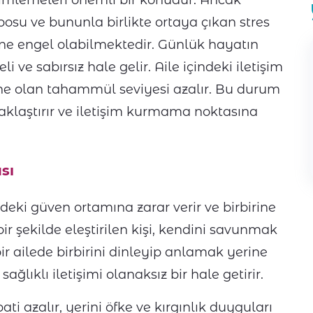
yimlemeleri önemli bir konudur. Ancak
su ve bununla birlikte ortaya çıkan stres
erine engel olabilmektedir. Günlük hayatın
ve sabırsız hale gelir. Aile içindeki iletişim
rine olan tahammül seviyesi azalır. Bu durum
zaklaştırır ve iletişim kurmama noktasına
sı
ndeki güven ortamına zarar verir ve birbirine
ir şekilde eleştirilen kişi, kendini savunmak
r ailede birbirini dinleyip anlamak yerine
ğlıklı iletişimi olanaksız bir hale getirir.
ti azalır, yerini öfke ve kırgınlık duyguları