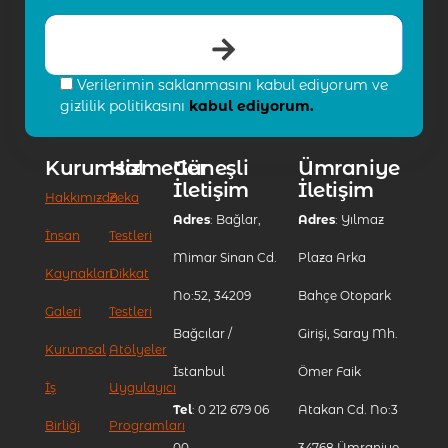
Verilerimin saklanmasını kabul ediyorum ve
gizlilik politikasını
kabul ediyorum.
Kurumsal
Hizmetler
Güneşli
Ümraniye
İletişim
İletişim
Hakkımızda
Zeka
Adres
: Bağlar,
Adres
: Yılmaz
İnsan
Testleri
Mimar Sinan Cd.
Plaza Arka
Kaynakları
Dikkat
No:52, 34209
Bahçe Otopark
Galeri
Testleri
Bağcılar /
Girişi, Saray Mh.
Kurumsal
Atölyeler
İstanbul
Ömer Faik
İş
Uygulayıcı
Tel
: 0 212 679 06
Atakan Cd. No:3
Birliği
Programları
00
34768 Ümraniye