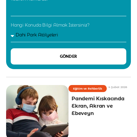
Hangi Konuda Bilgi Almak İstersiniz?
GÖNDER
4 Şubat 2026
Eğitim ve Rehberlik
Pandemi Kıskacında
Ekran, Akran ve
Ebeveyn