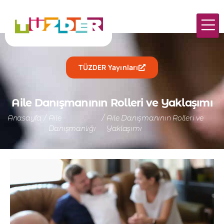
TÜZDER Yayınları
Aile Danışmanının Rolleri ve Yaklaşımı
Anasayfa
/
Aile
/
Aile Danışmanının Rolleri ve
Danışmanlığı
Yaklaşımı