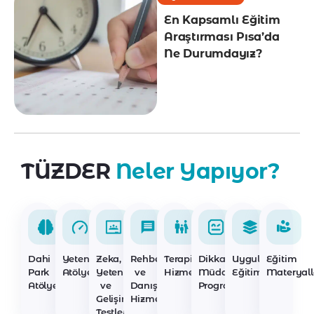
En Kapsamlı Eğitim
Araştırması Pısa’da
Ne Durumdayız?
TÜZDER
Neler Yapıyor?
Dahi
Yetenek
Zeka,
Rehberlik
Terapi
Dikkat
Uygulayıcı
Eğitim
Park
Atölyeleri
Yetenek
ve
Hizmetleri
Müdahale
Eğitimleri
Materyall
Atölyeleri
ve
Danışmanlık
Programları
Gelişim
Hizmetleri
Testleri