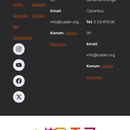
KVKK
Robotik
Email
:
/ İstanbul
Basında
Kulübü
info@tuzder.org
Tel
: 0 212 679 06
Biz
Konum
:
Harita
00
Makaleler
Konumu
Email
:
info@tuzder.org
Konum
:
Harita
Konumu