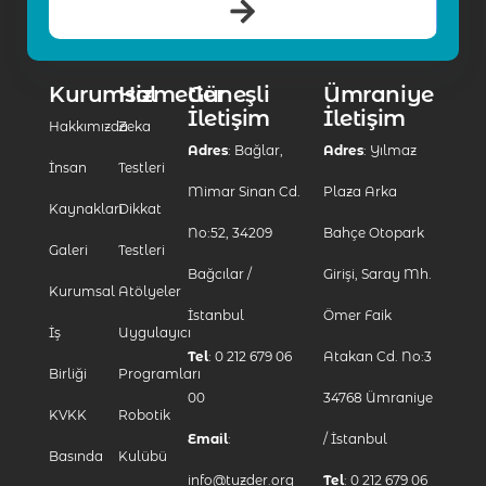
Kurumsal
Hizmetler
Güneşli
Ümraniye
İletişim
İletişim
Hakkımızda
Zeka
Adres
: Bağlar,
Adres
: Yılmaz
İnsan
Testleri
Mimar Sinan Cd.
Plaza Arka
Kaynakları
Dikkat
No:52, 34209
Bahçe Otopark
Galeri
Testleri
Bağcılar /
Girişi, Saray Mh.
Kurumsal
Atölyeler
İstanbul
Ömer Faik
İş
Uygulayıcı
Tel
: 0 212 679 06
Atakan Cd. No:3
Birliği
Programları
00
34768 Ümraniye
KVKK
Robotik
Email
:
/ İstanbul
Basında
Kulübü
info@tuzder.org
Tel
: 0 212 679 06