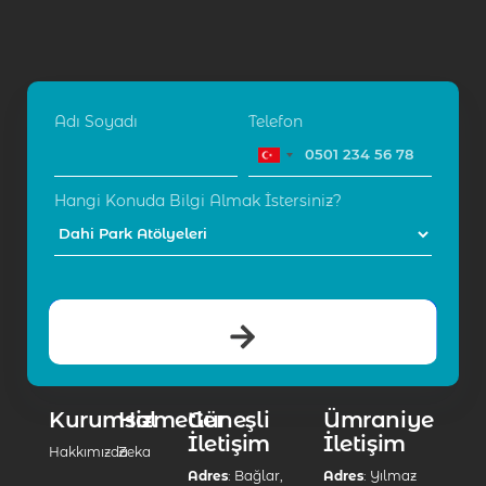
Adı Soyadı
Telefon
Hangi Konuda Bilgi Almak İstersiniz?
Kurumsal
Hizmetler
Güneşli
Ümraniye
İletişim
İletişim
Hakkımızda
Zeka
Adres
: Bağlar,
Adres
: Yılmaz