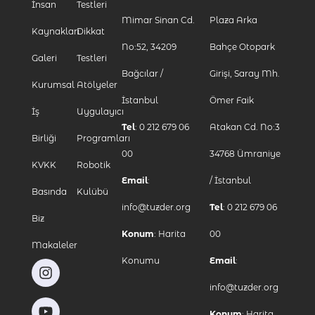
İnsan
Testleri
Mimar Sinan Cd.
Plaza Arka
Kaynakları
Dikkat
No:52, 34209
Bahçe Otopark
Galeri
Testleri
Bağcılar /
Girişi, Saray Mh.
Kurumsal
Atölyeler
İstanbul
Ömer Faik
İş
Uygulayıcı
Tel
: 0 212 679 06
Atakan Cd. No:3
Birliği
Programları
00
34768 Ümraniye
KVKK
Robotik
Email
:
/ İstanbul
Basında
Kulübü
info@tuzder.org
Tel
: 0 212 679 06
Biz
Konum
:
Harita
00
Makaleler
Konumu
Email
:
info@tuzder.org
Konum
:
Harita